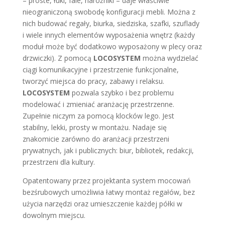
– proste, łuki, fale, narożniki – daje właściwie
nieograniczoną swobodę konfiguracji mebli. Można z
nich budować regały, biurka, siedziska, szafki, szuflady
i wiele innych elementów wyposażenia wnętrz (każdy
moduł może być dodatkowo wyposażony w plecy oraz
drzwiczki). Z pomocą
LOCOSYSTEM
można wydzielać
ciągi komunikacyjne i przestrzenie funkcjonalne,
tworzyć miejsca do pracy, zabawy i relaksu.
LOCOSYSTEM
pozwala szybko i bez problemu
modelować i zmieniać aranżację przestrzenne.
Zupełnie niczym za pomocą klocków lego. Jest
stabilny, lekki, prosty w montażu. Nadaje się
znakomicie zarówno do aranżacji przestrzeni
prywatnych, jak i publicznych: biur, bibliotek, redakcji,
przestrzeni dla kultury.
Opatentowany przez projektanta system mocowań
bezśrubowych umożliwia łatwy montaż regałów, bez
użycia narzędzi oraz umieszczenie każdej półki w
dowolnym miejscu.