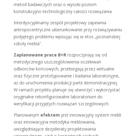
metod badawczych oraz o wysoki poziom
konstrukcyjno-technologiczny całości rozwiązania.
Interdyscyplinarny zespół projektowy zapewnia
antropocentryczne ukierunkowanie przy rozwiązywaniu
podjętego problemu wpisując się w etos „poznańskiej
szkoły mebla”.
Zaplanowane prace B+R
rozpoczynają się od
metodycznego uszczegółowienia oczekiwań
odbiorców końcowych, przebiegają przez wirtualne
oraz fizyczne prototypowanie i badania laboratoryjne,
aż do uruchomienia produkcji partii demonstracyjnej.
W ramach projektu planuje się utworzyć i wykorzystać
oryginalne rekonfigurowalne laboratorium do
weryfikacji przyjętych rozwiązań szczegółowych.
Planowanym
efektem
jest innowacyjny system mebli
oraz innowacyjna metodyka meblowania,
uwzględniające dezyderaty projektowania
uniwersalnego, czyli o korzystnych cechach